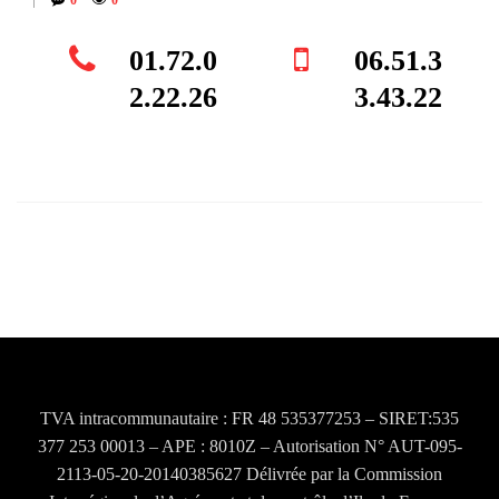
0
0
01.72.0
06.51.3
2.22.26
3.43.22
Post
navigation
TVA intracommunautaire : FR 48 535377253 – SIRET:535
377 253 00013 – APE : 8010Z – Autorisation N° AUT-095-
2113-05-20-20140385627 Délivrée par la Commission