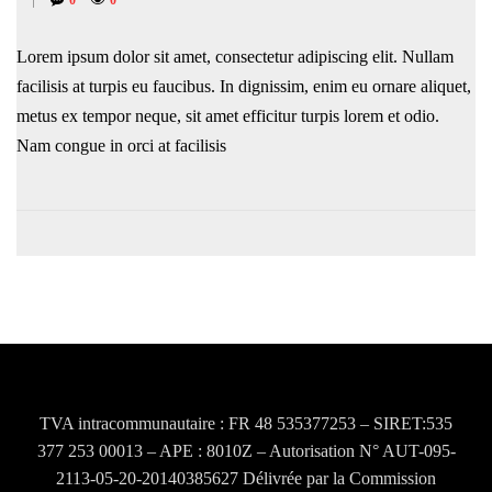
0
0
Lorem ipsum dolor sit amet, consectetur adipiscing elit. Nullam
facilisis at turpis eu faucibus. In dignissim, enim eu ornare aliquet,
metus ex tempor neque, sit amet efficitur turpis lorem et odio.
Nam congue in orci at facilisis
Post
navigation
TVA intracommunautaire : FR 48 535377253 – SIRET:535
377 253 00013 – APE : 8010Z – Autorisation N° AUT-095-
2113-05-20-20140385627 Délivrée par la Commission