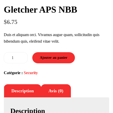
Gletcher APS NBB
$
6.75
Duis et aliquam orci. Vivamus augue quam, sollicitudin quis
bibendum quis, eleifend vitae velit.
quantité
Ajouter au panier
de
Gletcher
Catégorie :
Security
APS
NBB
Description
Avis (0)
Description