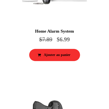
Home Alarm System
Le
Le
$
7.89
$
6.99
prix
prix
initial
actuel
Ajouter au panier
était :
est :
$7.89.
$6.99.